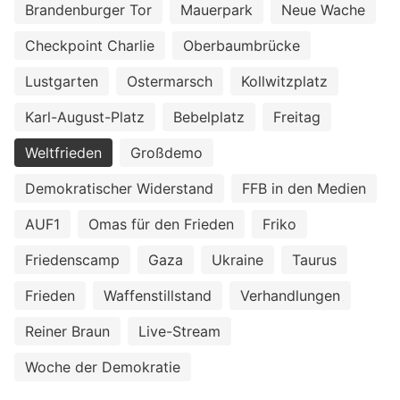
Brandenburger Tor
Mauerpark
Neue Wache
Checkpoint Charlie
Oberbaumbrücke
Lustgarten
Ostermarsch
Kollwitzplatz
Karl-August-Platz
Bebelplatz
Freitag
Weltfrieden
Großdemo
Demokratischer Widerstand
FFB in den Medien
AUF1
Omas für den Frieden
Friko
Friedenscamp
Gaza
Ukraine
Taurus
Frieden
Waffenstillstand
Verhandlungen
Reiner Braun
Live-Stream
Woche der Demokratie